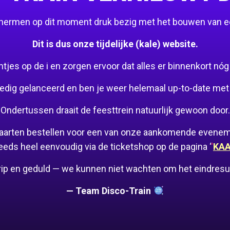
schermen op dit moment druk bezig met het bouwen van 
Dit is dus onze tijdelijke (kale) website.
es op de i en zorgen ervoor dat alles er binnenkort nóg mo
edig gelanceerd en ben je weer helemaal up-to-date met 
Ondertussen draait de feesttrein natuurlijk gewoon door.
 kaarten bestellen voor een van onze aankomende evene
eeds heel eenvoudig via de ticketshop op de pagina ‘
‘
KA
rip en geduld — we kunnen niet wachten om het eindresult
— Team Disco-Train