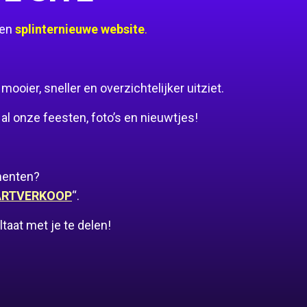
een
splinternieuwe website
.
oier, sneller en overzichtelijker uitziet.
al onze feesten, foto’s en nieuwtjes!
menten?
ARTVERKOOP
“.
aat met je te delen!