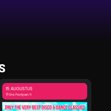
S
15 AUGUSTUS
Ons Paviljoen 11