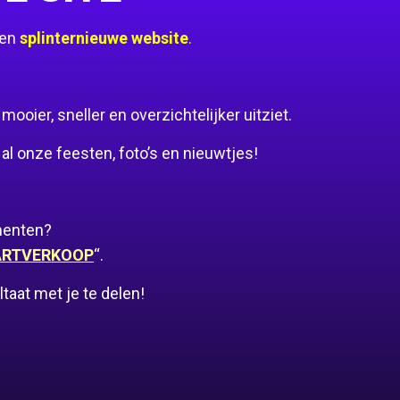
een
splinternieuwe website
.
oier, sneller en overzichtelijker uitziet.
al onze feesten, foto’s en nieuwtjes!
menten?
ARTVERKOOP
“.
aat met je te delen!