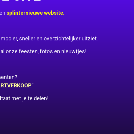
een
splinternieuwe website
.
oier, sneller en overzichtelijker uitziet.
al onze feesten, foto’s en nieuwtjes!
menten?
ARTVERKOOP
“.
aat met je te delen!