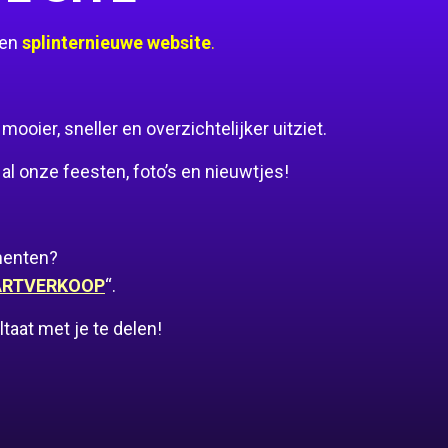
een
splinternieuwe website
.
oier, sneller en overzichtelijker uitziet.
al onze feesten, foto’s en nieuwtjes!
menten?
ARTVERKOOP
“.
aat met je te delen!