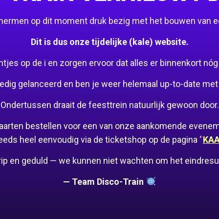
schermen op dit moment druk bezig met het bouwen van 
Dit is dus onze tijdelijke (kale) website.
es op de i en zorgen ervoor dat alles er binnenkort nóg mo
edig gelanceerd en ben je weer helemaal up-to-date met 
Ondertussen draait de feesttrein natuurlijk gewoon door.
 kaarten bestellen voor een van onze aankomende evene
eeds heel eenvoudig via de ticketshop op de pagina ‘
‘
KA
rip en geduld — we kunnen niet wachten om het eindresult
— Team Disco-Train