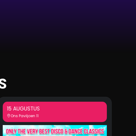
S
15 AUGUSTUS
Ons Paviljoen 11