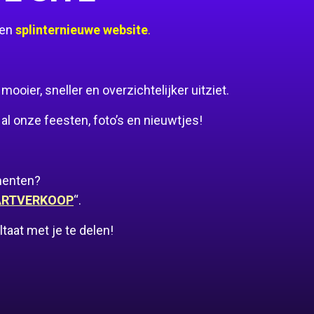
een
splinternieuwe website
.
oier, sneller en overzichtelijker uitziet.
al onze feesten, foto’s en nieuwtjes!
menten?
ARTVERKOOP
“.
aat met je te delen!