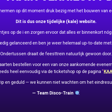
schermen op dit moment druk bezig met het bouwen van 
Dit is dus onze tijdelijke (kale) website.
es op de i en zorgen ervoor dat alles er binnenkort nóg mo
edig gelanceerd en ben je weer helemaal up-to-date met 
Ondertussen draait de feesttrein natuurlijk gewoon door.
 kaarten bestellen voor een van onze aankomende evene
eeds heel eenvoudig via de ticketshop op de pagina ‘
‘
KA
rip en geduld — we kunnen niet wachten om het eindresult
— Team Disco-Train