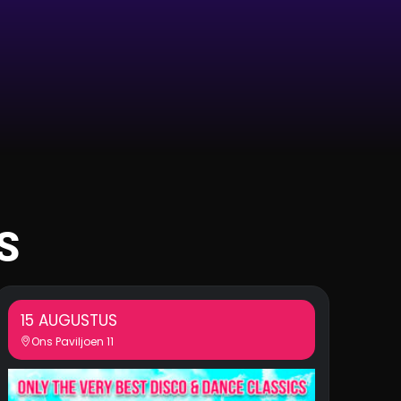
S
15 AUGUSTUS
Ons Paviljoen 11