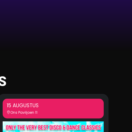
S
15 AUGUSTUS
Ons Paviljoen 11