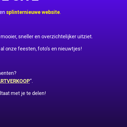
een
splinternieuwe website
.
oier, sneller en overzichtelijker uitziet.
al onze feesten, foto’s en nieuwtjes!
menten?
ARTVERKOOP
“.
aat met je te delen!