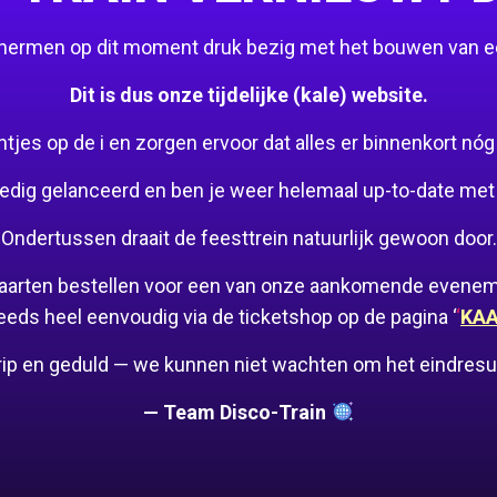
schermen op dit moment druk bezig met het bouwen van 
Dit is dus onze tijdelijke (kale) website.
es op de i en zorgen ervoor dat alles er binnenkort nóg mo
edig gelanceerd en ben je weer helemaal up-to-date met 
Ondertussen draait de feesttrein natuurlijk gewoon door.
 kaarten bestellen voor een van onze aankomende evene
eeds heel eenvoudig via de ticketshop op de pagina ‘
‘
KA
rip en geduld — we kunnen niet wachten om het eindresult
— Team Disco-Train